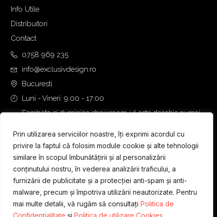
Info Utile
Distribuitori
Contact
0758 969 235
info@exclusivdesign.ro
Bucuresti
Luni - Vineri: 9:00 - 17:00
Sambata si duminica showroom-ul este deschis numai
daca intalnirea se programeaza telefonic cu o zi inainte.
Prin utilizarea serviciilor noastre, îți exprimi acordul cu
privire la faptul că folosim module cookie și alte tehnologii
similare în scopul îmbunătățirii și al personalizării
conținutului nostru, în vederea analizării traficului, a
furnizării de publicitate și a protecției anti-spam și anti-
malware, precum și împotriva utilizării neautorizate. Pentru
mai multe detalii, vă rugăm să consultați
Politica de
Confidențialitate
și
Politica de utilizare Cookies.