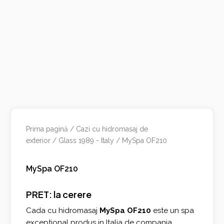
Prima pagină
/
Cazi cu hidromasaj de
exterior
/
Glass 1989 - Italy
/ MySpa OF210
MySpa OF210
PRET: la cerere
Cada cu hidromasaj
MySpa OF210
este un spa
exceptional produs in Italia de compania