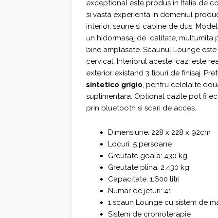
exceptional este produs in Italia de 
si vasta experienta in domeniul produc
interior, saune si cabine de dus. Mode
un hidormasaj de calitate, multumita p
bine amplasate. Scaunul Lounge este ec
cervical. Interiorul acestei cazi este re
exterior existand 3 tipuri de finisaj. Pret
sintetico grigio
, pentru celelalte dou
suplimentara. Optional cazile pot fi e
prin bluetooth si scari de acces.
Dimensiune: 228 x 228 x 92cm
Locuri: 5 persoane
Greutate goala: 430 kg
Greutate plina: 2.430 kg
Capacitate: 1.600 litri
Numar de jeturi: 41
1 scaun Lounge cu sistem de ma
Sistem de cromoterapie