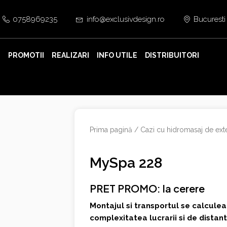
0758969235
info@exclusivdesign.ro
Bucuresti
E
PROMOTII
REALIZARI
INFO UTILE
DISTRIBUITORI
Prima pagină
/
Cazi cu hidromasaj de exte
MySpa 228
PRET PROMO: la cerere
Montajul si transportul se calculea
complexitatea lucrarii si de distan