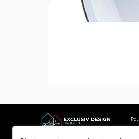
Poli
Poli
Term