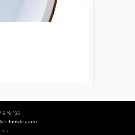
8 969 235
@exclusivdesign.ro
resti