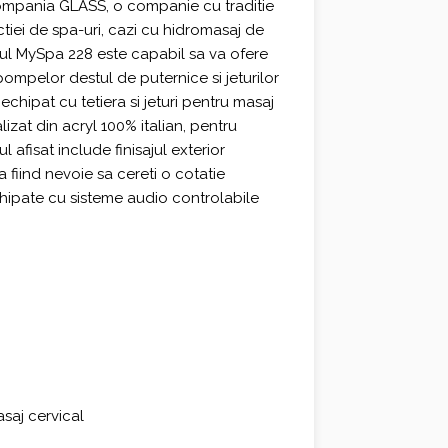
compania GLASS, o companie cu traditie
tiei de spa-uri, cazi cu hidromasaj de
lul MySpa 228 este capabil sa va ofere
ompelor destul de puternice si jeturilor
hipat cu tetiera si jeturi pentru masaj
alizat din acryl 100% italian, pentru
ul afisat include finisajul exterior
a fiind nevoie sa cereti o cotatie
chipate cu sisteme audio controlabile
saj cervical