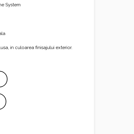
one System
ala
a, in culoarea finisajului exterior.