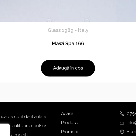
Glass 1989 - Italy
Mawi Spa 166
Adaugă în coș
Acasa
075
tica de confidentialitate
Produse
info
tica de utilizare cookies
Promotii
Bucu
eni si conditii