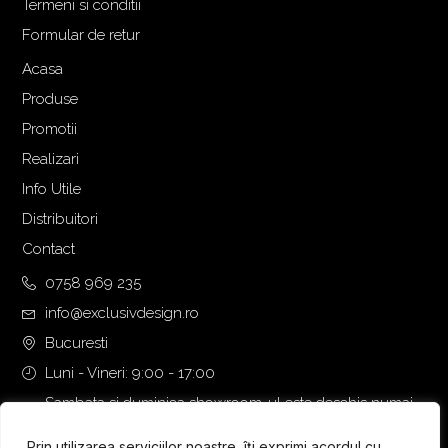
Termeni si conditii
Formular de retur
Acasa
Produse
Promotii
Realizari
Info Utile
Distribuitori
Contact
0758 969 235
info@exclusivdesign.ro
Bucuresti
Luni - Vineri: 9:00 - 17:00
Sambata si duminica showroom-ul este deschis numai
daca intalnirea se programeaza telefonic cu o zi inainte.
Prin utilizarea serviciilor noastre, îți exprimi acordul cu