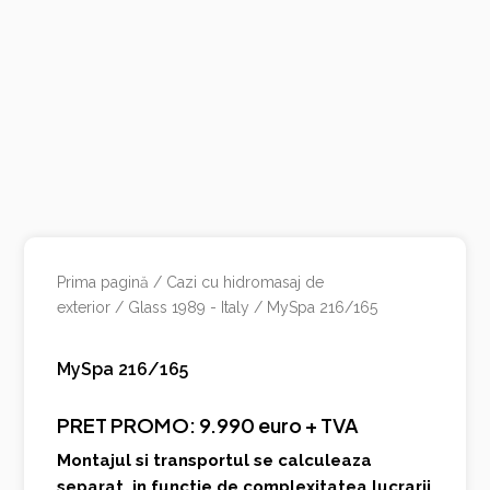
Prima pagină
/
Cazi cu hidromasaj de
exterior
/
Glass 1989 - Italy
/ MySpa 216/165
MySpa 216/165
PRET PROMO: 9.990 euro + TVA
Montajul si transportul se calculeaza
separat, in functie de complexitatea lucrarii