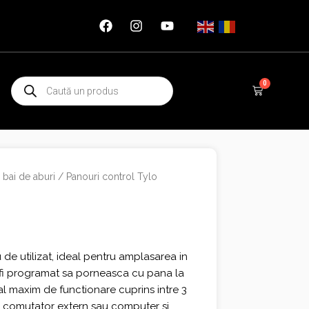
Products
0
Cart
search
 bai de aburi
/ Panouri control Tylo
de utilizat, ideal pentru amplasarea in
 fi programat sa porneasca cu pana la
al maxim de functionare cuprins intre 3
un comutator extern sau computer si