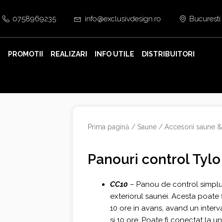
0758969235
info@exclusivdesign.ro
Bucuresti
E
PROMOTII
REALIZARI
INFO UTILE
DISTRIBUITORI
Prima pagină
/
Saune
/
Accesorii saune &
Panouri control Tylo
CC10
– Panou de control simplu 
exteriorul saunei. Acesta poate
10 ore in avans, avand un interv
si 10 ore. Poate fi conectat la 