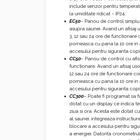
include senzor pentru temperatu
la umiditate ridicat – IP24.
EC50
– Panou de control simplu 
asupra saunei. Avand un afisaj u
3, 12 sau 24 ore de functionare 
porneasca cu pana la 10 ore in 
accesului pentru siguranta copii
CC50
– Panou de control cu afis
functionare. Avand un afisaj usor
12 sau 24 ore de functionare co
porneasca cu pana la 10 ore in 
accesului pentru siguranta copii
CC300
– Poate fi programat sa fu
dotat cu un display ce indica t
ziua si ora. Acesta este dotat c
al saunei, integreaza instructiun
blocare a accesului pentru sigur
a energiei. Datorita cronometru