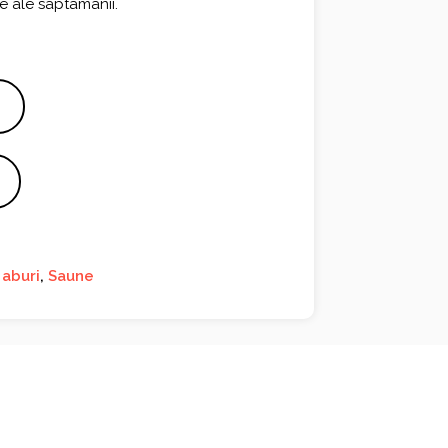
e ale saptamanii.
 aburi
,
Saune