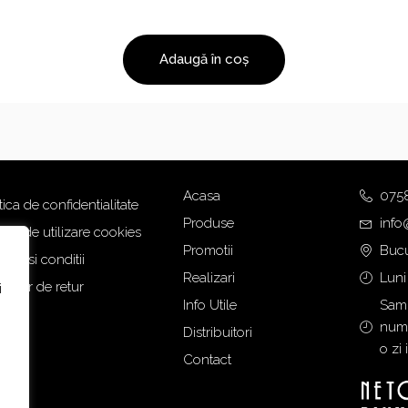
Adaugă în coș
Acasa
075
tica de confidentialitate
Produse
info
tica de utilizare cookies
Promotii
Bucu
eni si conditii
Realizari
Luni
mular de retur
i
Info Utile
Samb
numa
Distribuitori
o zi 
Contact