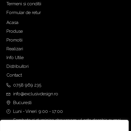
Termeni si conditii
Formular de retur
Acasa
Produse
Promotii
Realizari
Info Utile
Distribuitori
Contact
0758 969 235
info@exclusivdesign.ro
Bucuresti
Luni - Vineri: 9:00 - 17:00
Sambata si duminica showroom-ul este deschis numai
daca intalnirea se programeaza telefonic cu o zi inainte.